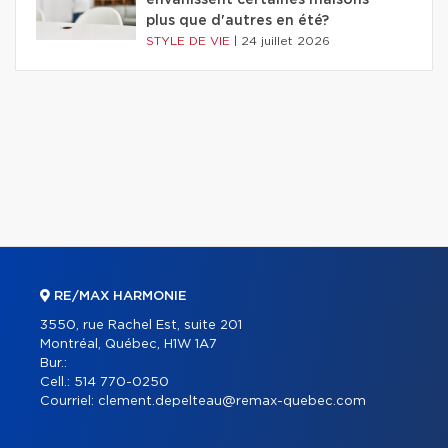
envahissent certaines maisons
plus que d'autres en été?
STYLE DE VIE
|
24 juillet 2026
RE/MAX HARMONIE
3550, rue Rachel Est, suite 201
Montréal, Québec, H1W 1A7
Bur.:
Cell.:
514 770-0250
Courriel:
clement.depelteau@remax-quebec.com