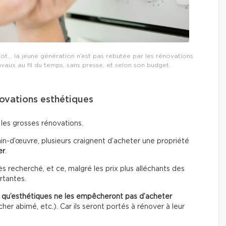
lot… la jeune génération n’est pas rebutée par les rénovations
ravaux au fil du temps, sans presse, et selon son budget.
novations esthétiques
 les grosses rénovations.
in-d’œuvre, plusieurs craignent d’acheter une propriété
er
.
 recherché, et ce, malgré les prix plus alléchants des
rtantes.
t qu’esthétiques
ne les empêcheront pas d’acheter
er abimé, etc.). Car ils seront portés à rénover à leur